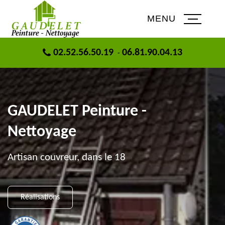
MENU
02.52.56.50.19
06.81.90.04.13
-
GAUDELET Peinture -
Nettoyage
Artisan couvreur, dans le 18
Réalisations