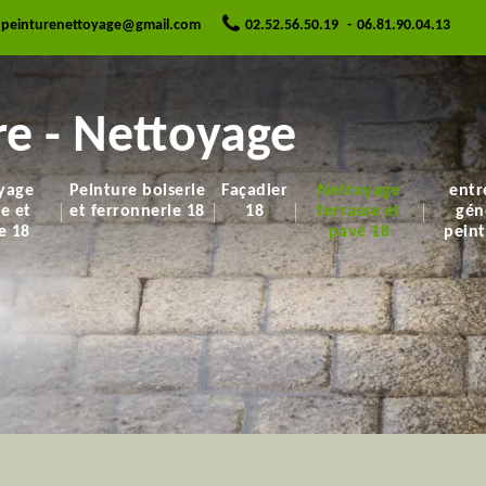
.peinturenettoyage@gmail.com
02.52.56.50.19
-
06.81.90.04.13
e - Nettoyage
yage
Peinture boiserie
Façadier
Nettoyage
entr
re et
et ferronnerie 18
18
terrasse et
gén
e 18
pavé 18
peint