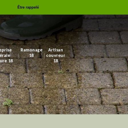
Être rappelé
eprise
Ramonage
Artisan
érale
18
couvreur
ure 18
18