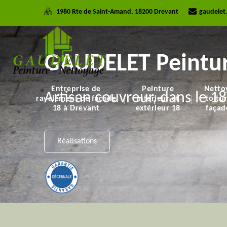
1980 Rte de Saint-Amand, 18200 Drevant
gaudelet
GAUDELET Peintur
Entreprise de
Peinture
Netto
Artisan couvreur, dans le 18
ravalement de façade
intérieur et
toitu
18 à Drevant
extérieur 18
façad
Réalisations