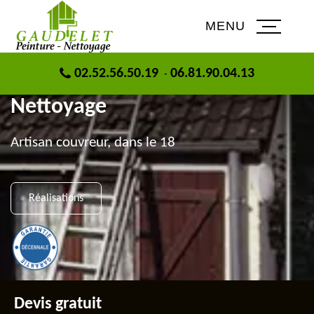
MENU
02.52.56.50.19
06.81.90.04.13
GAUDELET Peinture -
-
Nettoyage
Artisan couvreur, dans le 18
Réalisations
Devis gratuit