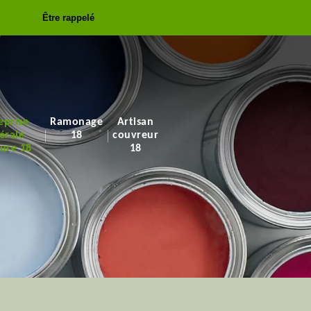
Être rappelé
eprise
Ramonage
Artisan
érale
18
couvreur
ure 18
18