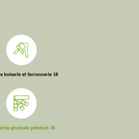
e boiserie et ferronnerie 18
prise générale peinture 18