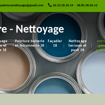
.peinturenettoyage@gmail.com
02.52.56.50.19
-
06.81.90.04.13
e - Nettoyage
yage
Peinture boiserie
Façadier
Nettoyage
entr
re et
et ferronnerie 18
18
terrasse et
gén
e 18
pavé 18
peint