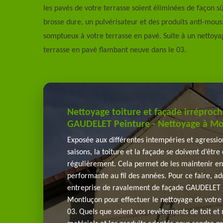
les pavés de votre terrasse soient éliminées de façon sû
brosse dure, un pulvérisateur et des produits anti-mous
somptueux à votre terrasse en pavé. Suite à un nettoya
terrasse en pavé flambant neuve dans le 03.
Nettoyage toiture et façade irréproc
GAUDELET Peinture - Nettoyage à M
Exposée aux différentes intempéries et agression
saisons, la toiture et la façade se doivent d’êtr
régulièrement. Cela permet de les maintenir en
performante au fil des années. Pour ce faire, ad
entreprise de ravalement de façade GAUDELET 
Montluçon pour effectuer le nettoyage de votre 
03. Quels que soient vos revêtements de toit et