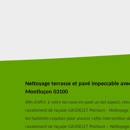
Nettoyage terrasse et pavé impeccable av
Montluçon 03100
Afin d’offrir à votre terrasse en pavé un bel aspect, re
ravalement de façade GAUDELET Peinture - Nettoyage à 
les habiletés requises pour assurer cette intervention da
ravalement de façade GAUDELET Peinture – Nettoyage ve