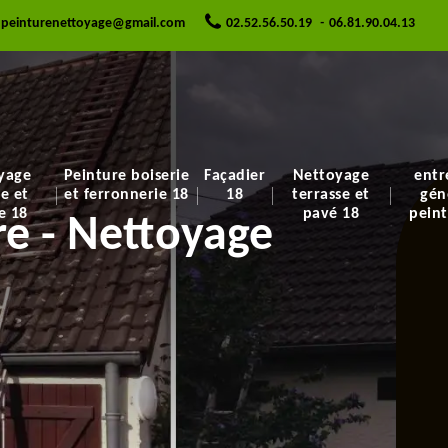
.peinturenettoyage@gmail.com
02.52.56.50.19
-
06.81.90.04.13
yage
Peinture boiserie
Façadier
Nettoyage
entr
re et
et ferronnerie 18
18
terrasse et
gén
e 18
pavé 18
peint
e - Nettoyage