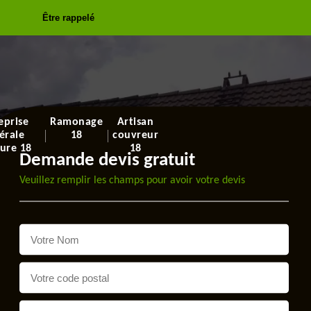
Être rappelé
eprise
Ramonage
Artisan
érale
18
couvreur
ure 18
18
Demande devis gratuit
Veuillez remplir les champs pour avoir votre devis