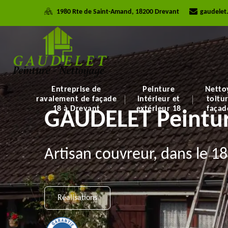
1980 Rte de Saint-Amand, 18200 Drevant
gaudelet
Entreprise de
Peinture
Netto
ravalement de façade
intérieur et
toitu
18 à Drevant
extérieur 18
façad
GAUDELET Peintur
Artisan couvreur, dans le 18
Réalisations