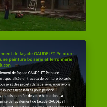
alement de façade GAUDELET Peinture
une peinture boiserie et ferronnerie
luçon
alement de façade GAUDELET Peinture -
t spécialisée en travaux de peinture boiserie
 vous avez des projets dans ce sens, nous avons
 ressources nécessaires pour peindre
 en bois et en fer de votre habitation. La
eprise de ravalement de façade GAUDELET