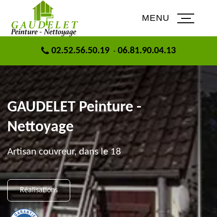
MENU
02.52.56.50.19
06.81.90.04.13
-
GAUDELET Peinture -
Nettoyage
Artisan couvreur, dans le 18
Réalisations