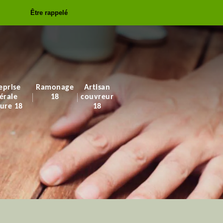
Être rappelé
eprise
Ramonage
Artisan
érale
18
couvreur
ure 18
18