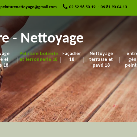
.peinturenettoyage@gmail.com
02.52.56.50.19
-
06.81.90.04.13
e - Nettoyage
yage
Peinture boiserie
Façadier
Nettoyage
entr
re et
et ferronnerie 18
18
terrasse et
gén
e 18
pavé 18
peint