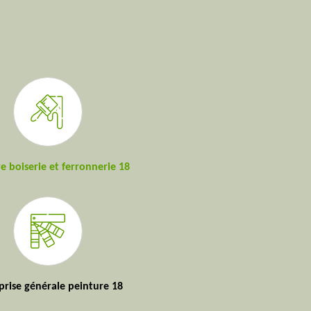
e boiserie et ferronnerie 18
prise générale peinture 18